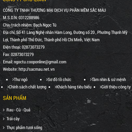
CÔNG TY TNHH THƯƠNG MẠI DỊCH VỤ PHẦN MỀM SẮC MÀU
M.S.D.N: 0312288986
Chịu trách nhiệm:
Bạch Ngọc Tú
Địa chỉ:
Số 41 Làng Nghệ nhân Hàm Long, Đường số 20 , Phường Thạnh Mỹ
Lợi, Thành phố Thủ Đức, Thành phố Hồ Chí Minh, Việt Nam
Điện thoại:
02873073279
Fax:
02873073279
Email:
ngoctu.cooponline@gmail.com
Website:
http://sacmau.net.vn
Thư ngỏ
Sơ đồ tồ chức
Tầm nhìn & sứ mệnh
Chính sách chất lượng
Khách hàng tiêu biểu
Giới thiệu công ty
SẢN PHẨM
Rau - Củ - Quả
Trái cây
Thực phẩm tươi sống