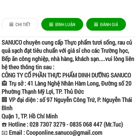
CHI TIẾT
BÌNH LUẬN
ĐÁNH GIÁ
SANUCO chuyên cung cấp Thực phẩm tươi sống, rau củ
quả sạch đạt tiêu chuẩn với giá sỉ cho các Trường học,
Bếp ăn công nghiệp, nhà hàng, khách sạn....vui lòng liên
hệ theo thông tin sau :
CÔNG TY CỔ PHẦN THỰC PHẨM DINH DƯỠNG SANUCO
🏤
Trụ sở : 41 Làng Nghệ Nhân Hàm Long, Đường số 20
Phường Thạnh Mỹ Lợi, TP. Thủ Đức
🏢
VP đại diện : số 97 Nguyễn Công Trứ, P. Nguyễn Thái
Bình
Quận 1, TP. Hồ Chí Minh
☎️
Hotline : 028 7307 3279 - 0835 068 447 (Mr.Tuc)
📧
Email : Cooponline.sanuco@gmail.com