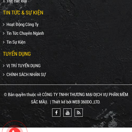
Thịt các loại
TIN TỨC & SỰ KIỆN
Hoạt Động Công Ty
Tin Tức Chuyên Ngành
Tin Sự Kiện
TUYỂN DỤNG
VỊ TRÍ TUYỂN DỤNG
CHÍNH SÁCH NHÂN SỰ
© Bản quyền thuộc về
CÔNG TY TNHH THƯƠNG MẠI DỊCH VỤ PHẦN MỀM
SẮC MÀU
.
|
Thiết kế bởi
WEB 360DO.,LTD
.