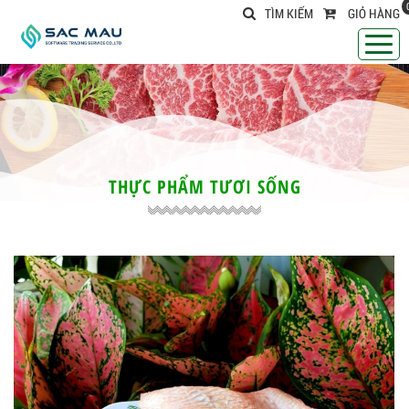
TÌM KIẾM
GIỎ HÀNG
THỰC PHẨM TƯƠI SỐNG