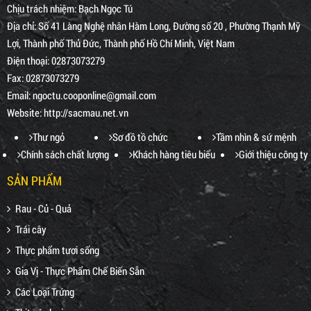
Chịu trách nhiệm:
Bạch Ngọc Tú
Địa chỉ:
Số 41 Làng Nghệ nhân Hàm Long, Đường số 20 , Phường Thạnh Mỹ
Lợi, Thành phố Thủ Đức, Thành phố Hồ Chí Minh, Việt Nam
Điện thoại:
02873073279
Fax:
02873073279
Email:
ngoctu.cooponline@gmail.com
Website:
http://sacmau.net.vn
Thư ngỏ
Sơ đồ tồ chức
Tầm nhìn & sứ mệnh
Chính sách chất lượng
Khách hàng tiêu biểu
Giới thiệu công ty
SẢN PHẨM
Rau - Củ - Quả
Trái cây
Thực phẩm tươi sống
Gia Vị - Thực Phẩm Chế Biến Sẵn
Các Loại Trứng